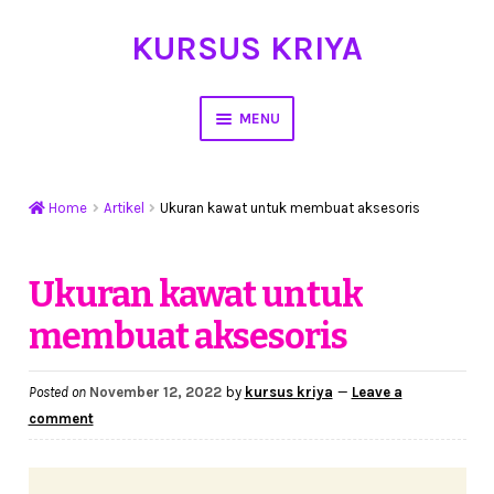
KURSUS KRIYA
Skip
Skip
to
to
navigation
content
MENU
Home
Home
Artikel
Ukuran kawat untuk membuat aksesoris
Hasil Karya
Workshop Membuat Bunga Dari Stocking
Ukuran kawat untuk
membuat aksesoris
Kursus Kerajinan Tangan
My Account
Posted on
November 12, 2022
by
kursus kriya
—
Leave a
comment
Cart