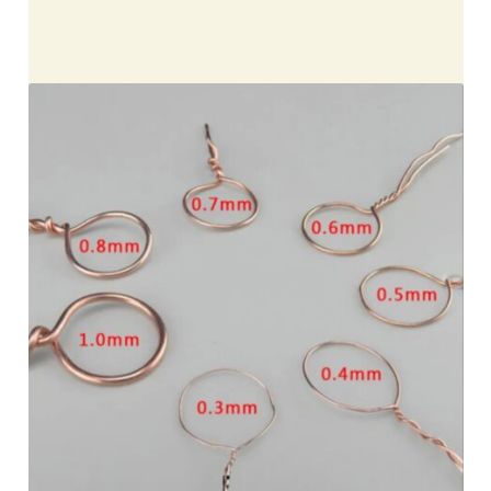
Cekresi
Checkout
Konfirmasi Pembayaran
Produk
Shop
Cara Order
Tentang Kami
Tutorial Step by Step