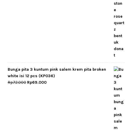
price
price
was:
is:
Rp107.000.
Rp101.000.
Bunga pita 3 kuntum pink salem krem pita broken
white isi 12 pcs (KP036)
Original
Current
Rp
72.000
Rp
69.000
price
price
was:
is:
Rp72.000.
Rp69.000.