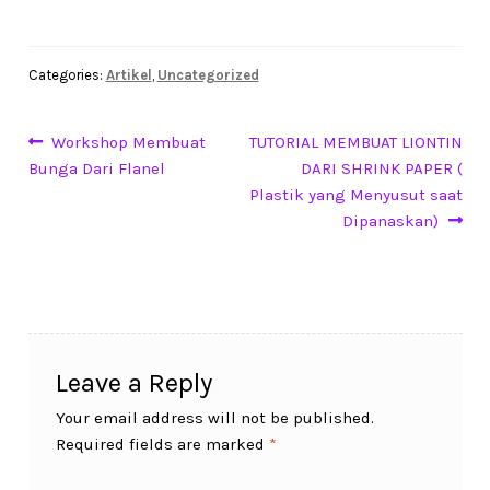
Categories:
Artikel
,
Uncategorized
Post
Previous
Next
Workshop Membuat
TUTORIAL MEMBUAT LIONTIN
post:
post:
Bunga Dari Flanel
DARI SHRINK PAPER (
navigation
Plastik yang Menyusut saat
Dipanaskan)
Leave a Reply
Your email address will not be published.
Required fields are marked
*