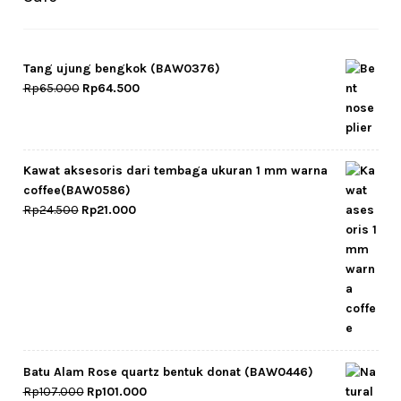
Tang ujung bengkok (BAW0376)
Original
Current
Rp
65.000
Rp
64.500
price
price
was:
is:
Rp65.000.
Rp64.500.
Kawat aksesoris dari tembaga ukuran 1 mm warna
coffee(BAW0586)
Original
Current
Rp
24.500
Rp
21.000
price
price
was:
is:
Rp24.500.
Rp21.000.
Batu Alam Rose quartz bentuk donat (BAW0446)
Original
Current
Rp
107.000
Rp
101.000