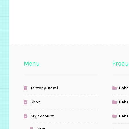
Menu
Produ
Tentang Kami
Baha
Shop
Baha
My Account
Baha