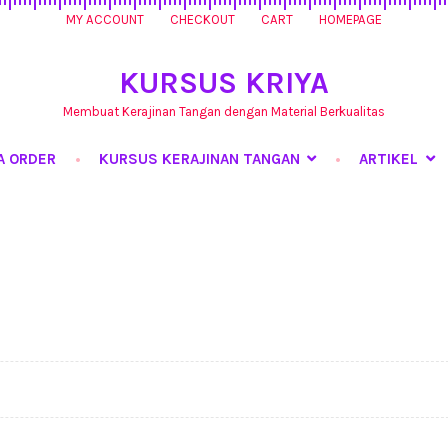
MY ACCOUNT
CHECKOUT
CART
HOMEPAGE
KURSUS KRIYA
Membuat Kerajinan Tangan dengan Material Berkualitas
A ORDER
KURSUS KERAJINAN TANGAN
ARTIKEL
rsus Kerajinan Tangan
My Account
Produk
Shop
Tentang Kami