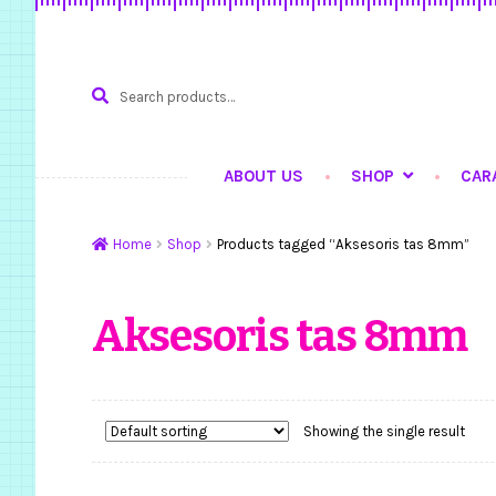
Search
SEARCH
for:
ABOUT US
SHOP
CAR
Home
Hasil Karya
Ku
Home
Shop
Products tagged “Aksesoris tas 8mm”
Aksesoris tas 8mm
Showing the single result