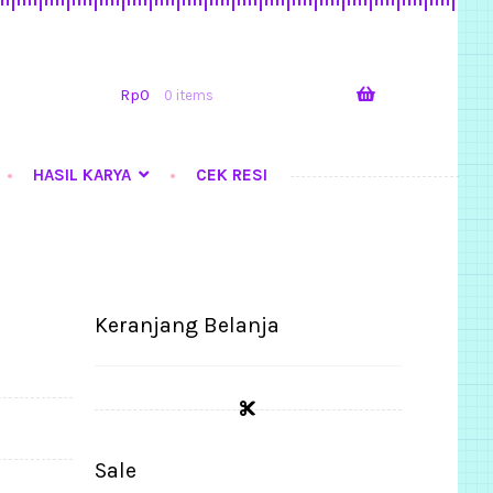
Skip
Skip
to
to
navigation
content
Rp
0
0 items
HASIL KARYA
CEK RESI
Tutorial Step by Step
Keranjang Belanja
Sale