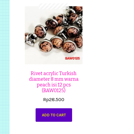
Rivet acrylic Turkish
diameter 8 mm warna
peach isi 12 pcs
(BAW0125)
Rp
28.500
ADD TO CART