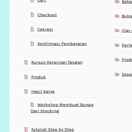
Cart
Baha
Checkout
Buku
Cekresi
Clay
Konfirmasi Pembayaran
Perl
Prod
Kursus Kerajinan Tangan
Sepa
Produk
Hasil Karya
Workshop Membuat Bunga
Dari Stocking
Tutorial Step by Step