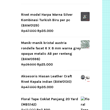
Rivet model Harpa Warna Silver
Kombinasi Turkish Biru per pc
(BAW0129)
Original
Current
Rp
47.000
Rp
35.000
price
price
was:
is:
Manik-manik kristal austria
Rp47.000.
Rp35.000.
rondelle facet 6 X 8 mm warna grey
opaque metalic AB per renteng
(BAW0598)
Original
Current
Rp
29.500
Rp
25.000
price
price
was:
is:
Aksesoris Hiasan Leather Craft
Rp29.500.
Rp25.000.
Rivet Kepala indian (BAW0130)
Original
Current
Rp
47.000
Rp
35.000
price
price
was:
is:
Floral Tape Coklat Panjang 20 Yard
Rp47.000.
Rp35.000.
(MBS142)
Original
Current
Rp
13.000
Rp
7.500