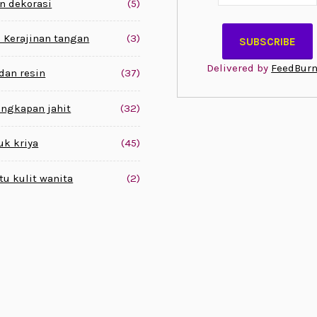
n dekorasi
(5)
 Kerajinan tangan
(3)
Delivered by
FeedBurn
 dan resin
(37)
engkapan jahit
(32)
uk kriya
(45)
tu kulit wanita
(2)