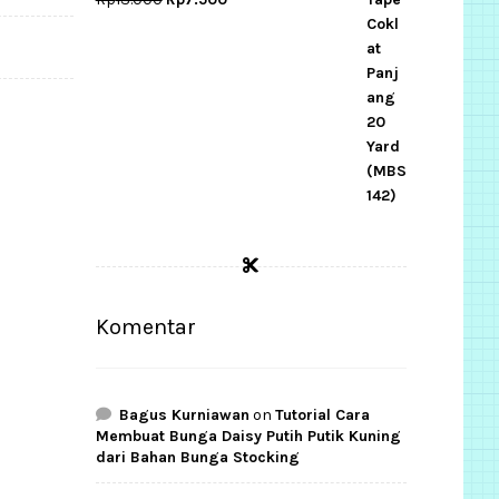
price
price
was:
is:
Rp13.000.
Rp7.500.
Komentar
Bagus Kurniawan
on
Tutorial Cara
Membuat Bunga Daisy Putih Putik Kuning
dari Bahan Bunga Stocking