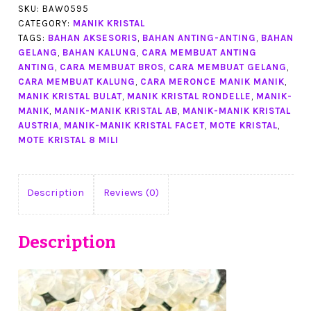
warna
SKU:
BAW0595
CATEGORY:
MANIK KRISTAL
light
TAGS:
BAHAN AKSESORIS
,
BAHAN ANTING-ANTING
,
BAHAN
yellow
GELANG
,
BAHAN KALUNG
,
CARA MEMBUAT ANTING
AB
ANTING
,
CARA MEMBUAT BROS
,
CARA MEMBUAT GELANG
,
per
CARA MEMBUAT KALUNG
,
CARA MERONCE MANIK MANIK
,
renteng
MANIK KRISTAL BULAT
,
MANIK KRISTAL RONDELLE
,
MANIK-
(BAW0595)
MANIK
,
MANIK-MANIK KRISTAL AB
,
MANIK-MANIK KRISTAL
quantity
AUSTRIA
,
MANIK-MANIK KRISTAL FACET
,
MOTE KRISTAL
,
MOTE KRISTAL 8 MILI
Description
Reviews (0)
Description