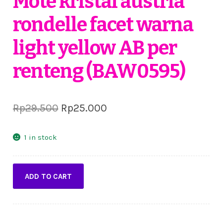
Mote kristal austria
rondelle facet warna
light yellow AB per
renteng (BAW0595)
Original
Current
Rp
29.500
Rp
25.000
price
price
1 in stock
was:
is:
Rp29.500.
Rp25.000.
Mote
ADD TO CART
kristal
austria
rondelle
facet