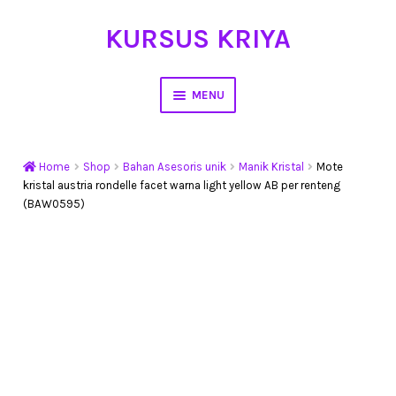
KURSUS KRIYA
Skip
Skip
to
to
navigation
content
MENU
Home
Home
Shop
Bahan Asesoris unik
Manik Kristal
Mote
Hasil Karya
kristal austria rondelle facet warna light yellow AB per renteng
(BAW0595)
Workshop Membuat Bunga Dari Stocking
Kursus Kerajinan Tangan
My Account
Cart