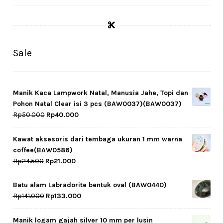
Sale
Manik Kaca Lampwork Natal, Manusia Jahe, Topi dan
Pohon Natal Clear isi 3 pcs (BAW0037)(BAW0037)
Original
Current
Rp
50.000
Rp
40.000
price
price
was:
is:
Kawat aksesoris dari tembaga ukuran 1 mm warna
Rp50.000.
Rp40.000.
coffee(BAW0586)
Original
Current
Rp
24.500
Rp
21.000
price
price
was:
is:
Batu alam Labradorite bentuk oval (BAW0440)
Rp24.500.
Rp21.000.
Original
Current
Rp
141.000
Rp
133.000
price
price
was:
is:
Manik logam gajah silver 10 mm per lusin