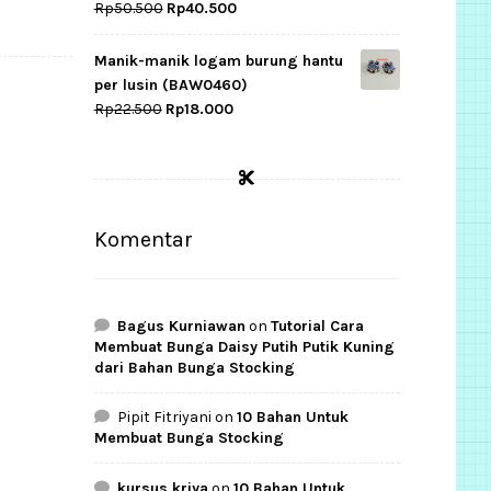
Original
Current
Rp
50.500
Rp
40.500
price
price
was:
is:
Manik-manik logam burung hantu
Rp50.500.
Rp40.500.
per lusin (BAW0460)
Original
Current
Rp
22.500
Rp
18.000
price
price
was:
is:
Rp22.500.
Rp18.000.
Komentar
Bagus Kurniawan
on
Tutorial Cara
Membuat Bunga Daisy Putih Putik Kuning
dari Bahan Bunga Stocking
Pipit Fitriyani
on
10 Bahan Untuk
Membuat Bunga Stocking
kursus kriya
on
10 Bahan Untuk