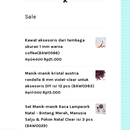
Sale
Kawat aksesoris dari tembaga
ukuran 1 mm warna
coffee(BAW0586)
Original
Current
Rp
24.500
Rp
21.000
price
price
was:
is:
Manik-manik kristal austria
Rp24.500.
Rp21.000.
rondelle 8 mm violet-clear untuk
aksesoris DIY isi 12 pcs (BAW0363)
Original
Current
Rp
17.500
Rp
15.000
price
price
was:
is:
Set Manik-manik Kaca Lampwork
Rp17.500.
Rp15.000.
Natal - Bintang Merah, Manusia
Salju & Pohon Natal Clear isi 3 pcs
(BAW0029)