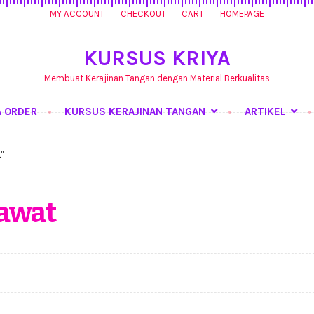
MY ACCOUNT
CHECKOUT
CART
HOMEPAGE
KURSUS KRIYA
Membuat Kerajinan Tangan dengan Material Berkualitas
A ORDER
KURSUS KERAJINAN TANGAN
ARTIKEL
ursus Kerajinan Tangan
My Account
Produk
Shop
Tentang Kami
T
”
awat