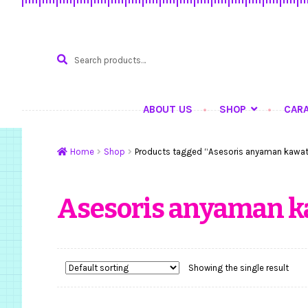
Search
SEARCH
for:
ABOUT US
SHOP
CAR
Home
Hasil Karya
K
Home
Shop
Products tagged “Asesoris anyaman kawat
Asesoris anyaman k
Showing the single result