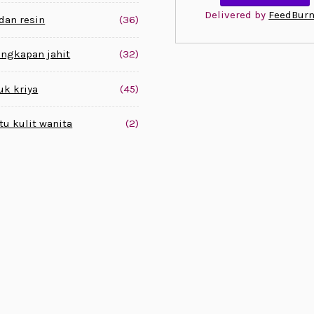
Delivered by
FeedBurn
 dan resin
(36)
engkapan jahit
(32)
uk kriya
(45)
tu kulit wanita
(2)