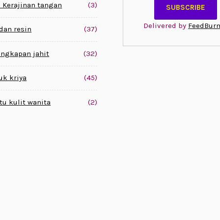
 Kerajinan tangan
(3)
Delivered by
FeedBurn
 dan resin
(37)
engkapan jahit
(32)
uk kriya
(45)
tu kulit wanita
(2)