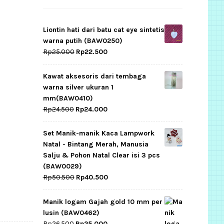
Liontin hati dari batu cat eye sintetis
warna putih (BAW0250)
Original
Current
Rp
25.000
Rp
22.500
price
price
was:
is:
Kawat aksesoris dari tembaga
Rp25.000.
Rp22.500.
warna silver ukuran 1
mm(BAW0410)
Original
Current
Rp
24.500
Rp
24.000
price
price
was:
is:
Set Manik-manik Kaca Lampwork
Rp24.500.
Rp24.000.
Natal - Bintang Merah, Manusia
Salju & Pohon Natal Clear isi 3 pcs
(BAW0029)
Original
Current
Rp
50.500
Rp
40.500
price
price
was:
is:
Manik logam Gajah gold 10 mm per
Rp50.500.
Rp40.500.
lusin (BAW0462)
Original
Current
Rp
26.500
Rp
25.000