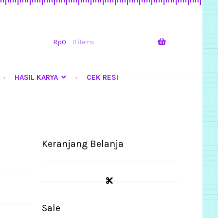
Skip
Skip
to
to
navigation
content
Rp
0
0 items
HASIL KARYA
CEK RESI
Tutorial Step by Step
Keranjang Belanja
Sale