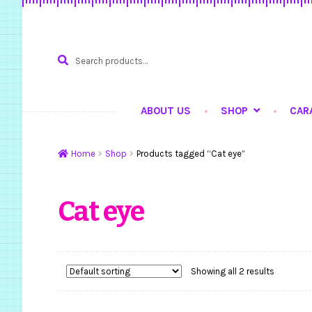
Search
SEARCH
for:
ABOUT US
SHOP
CAR
Home
Hasil Karya
Ku
Home
Shop
Products tagged “Cat eye”
Cat eye
Showing all 2 results