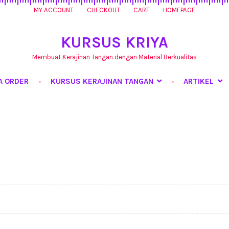
MY ACCOUNT
CHECKOUT
CART
HOMEPAGE
KURSUS KRIYA
Membuat Kerajinan Tangan dengan Material Berkualitas
A ORDER
KURSUS KERAJINAN TANGAN
ARTIKEL
rsus Kerajinan Tangan
My Account
Produk
Shop
Tentang Kami