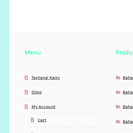
Menu
Produ
Tentang Kami
Baha
Shop
Baha
My Account
Baha
Cart
Baha