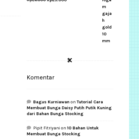
price
price
was:
is:
Rp26.500.
Rp25.000.
Komentar
Bagus Kurniawan
on
Tutorial Cara
Membuat Bunga Daisy Putih Putik Kuning
dari Bahan Bunga Stocking
Pipit Fitriyani
on
10 Bahan Untuk
Membuat Bunga Stocking