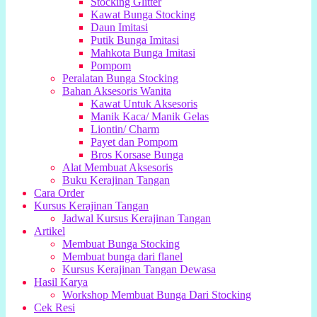
Stocking Glitter
Kawat Bunga Stocking
Daun Imitasi
Putik Bunga Imitasi
Mahkota Bunga Imitasi
Pompom
Peralatan Bunga Stocking
Bahan Aksesoris Wanita
Kawat Untuk Aksesoris
Manik Kaca/ Manik Gelas
Liontin/ Charm
Payet dan Pompom
Bros Korsase Bunga
Alat Membuat Aksesoris
Buku Kerajinan Tangan
Cara Order
Kursus Kerajinan Tangan
Jadwal Kursus Kerajinan Tangan
Artikel
Membuat Bunga Stocking
Membuat bunga dari flanel
Kursus Kerajinan Tangan Dewasa
Hasil Karya
Workshop Membuat Bunga Dari Stocking
Cek Resi