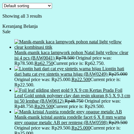
Showing all 3 results
Keranjang Belanja
Sale
Manik-manik kaca lampwork pohon Natal light yellow clear
isi 4 pcs (BAW0041)
Rp
78.500
Original price was:
Rp78.500.
Rp
62.750
Current price is: Rp62.750.
Liontin hati
dari batu cat eye sintetis warna hijau (BAW0249)
Rp
25.000
Original price was: Rp25.000.
Rp
22.500
Current price is:
Rp22.500.
Kertas Prada Foil
Leaf Gold untuk polymer clay dan resin ukuran 8,5 X 9,3 cm
isi 50 lembar (BAW0612)
Rp
48.750
Original price was:
Rp48.750.
Rp
29.500
Current price is: Rp29.500.
Manik-manik kristal austria rondelle facet 6 X 8 mm warna
grey opaque metalic AB per renteng (BAW0598)
Rp
29.500
Original price was: Rp29.500.
Rp
25.000
Current price is:
Rp25.000.