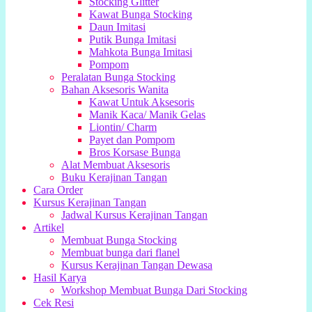
Stocking Glitter
Kawat Bunga Stocking
Daun Imitasi
Putik Bunga Imitasi
Mahkota Bunga Imitasi
Pompom
Peralatan Bunga Stocking
Bahan Aksesoris Wanita
Kawat Untuk Aksesoris
Manik Kaca/ Manik Gelas
Liontin/ Charm
Payet dan Pompom
Bros Korsase Bunga
Alat Membuat Aksesoris
Buku Kerajinan Tangan
Cara Order
Kursus Kerajinan Tangan
Jadwal Kursus Kerajinan Tangan
Artikel
Membuat Bunga Stocking
Membuat bunga dari flanel
Kursus Kerajinan Tangan Dewasa
Hasil Karya
Workshop Membuat Bunga Dari Stocking
Cek Resi