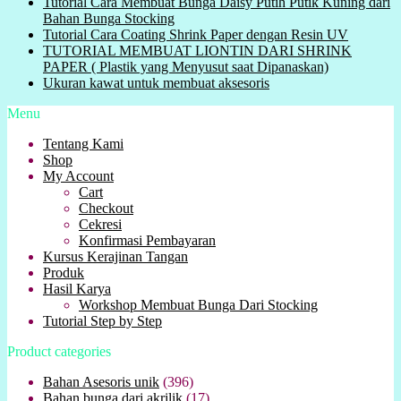
Tutorial Cara Membuat Bunga Daisy Putih Putik Kuning dari
Bahan Bunga Stocking
Tutorial Cara Coating Shrink Paper dengan Resin UV
TUTORIAL MEMBUAT LIONTIN DARI SHRINK
PAPER ( Plastik yang Menyusut saat Dipanaskan)
Ukuran kawat untuk membuat aksesoris
Menu
Tentang Kami
Shop
My Account
Cart
Checkout
Cekresi
Konfirmasi Pembayaran
Kursus Kerajinan Tangan
Produk
Hasil Karya
Workshop Membuat Bunga Dari Stocking
Tutorial Step by Step
Product categories
Bahan Asesoris unik
(396)
Bahan bunga dari akrilik
(17)