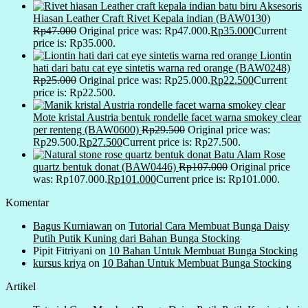
Aksesoris
Hiasan Leather Craft Rivet Kepala indian (BAW0130)
Rp
47.000
Original price was: Rp47.000.
Rp
35.000
Current
price is: Rp35.000.
Liontin
hati dari batu cat eye sintetis warna red orange (BAW0248)
Rp
25.000
Original price was: Rp25.000.
Rp
22.500
Current
price is: Rp22.500.
Mote kristal Austria bentuk rondelle facet warna smokey clear
per renteng (BAW0600)
Rp
29.500
Original price was:
Rp29.500.
Rp
27.500
Current price is: Rp27.500.
Batu Alam Rose
quartz bentuk donat (BAW0446)
Rp
107.000
Original price
was: Rp107.000.
Rp
101.000
Current price is: Rp101.000.
Komentar
Bagus Kurniawan
on
Tutorial Cara Membuat Bunga Daisy
Putih Putik Kuning dari Bahan Bunga Stocking
Pipit Fitriyani
on
10 Bahan Untuk Membuat Bunga Stocking
kursus kriya
on
10 Bahan Untuk Membuat Bunga Stocking
Artikel