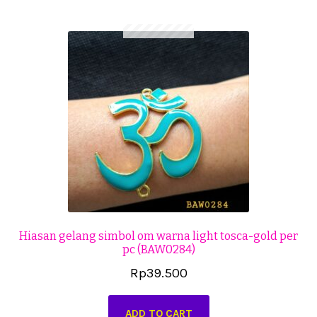
Cekresi
Checkout
Konfirmasi Pembayaran
Produk
Shop
Cara Order
Tentang Kami
Hiasan gelang simbol om warna light tosca-gold per
pc (BAW0284)
Tutorial Step by Step
Rp
39.500
ADD TO CART