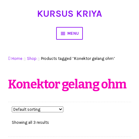
KURSUS KRIYA
Skip
Skip
to
to
navigation
content
MENU
Home
Home
Shop
Products tagged “Konektor gelang ohm”
Hasil Karya
Workshop Membuat Bunga Dari Stocking
Konektor gelang ohm
Kursus Kerajinan Tangan
My Account
Showing all 3 results
Cart