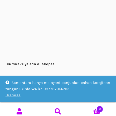
Kursuskriya ada di shopee
Sementara hanya melayani penjualan bahan kerajinan
tangan u/info WA ke 087787314295
Dismiss
© KURSUS KRIYA 2026
Built with WooCommerce
.
0
Search
SEARCH