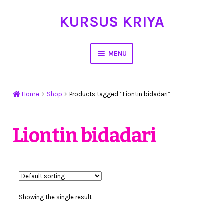
KURSUS KRIYA
Skip
Skip
to
to
navigation
content
MENU
Home
Home
Shop
Products tagged “Liontin bidadari”
Hasil Karya
Workshop Membuat Bunga Dari Stocking
Liontin bidadari
Kursus Kerajinan Tangan
My Account
Showing the single result
Cart