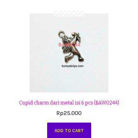
Cekresi
Checkout
Konfirmasi Pembayaran
Produk
Shop
Cara Order
Tentang Kami
Cupid charm dari metal isi 6 pcs (BAW0244)
Tutorial Step by Step
Rp
25.000
ADD TO CART