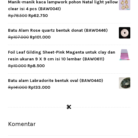
Manik-manik kaca lampwork pohon Natal light yellow
clear isi 4 pcs (BAW0041)
Original
Current
Rp
78.500
Rp
62.750
price
price
was:
is:
Batu Alam Rose quartz bentuk donat (BAW0446)
Rp78.500.
Rp62.750.
Original
Current
Rp
107.000
Rp
101.000
price
price
was:
is:
Foil Leaf Gilding Sheet-Pink Magenta untuk clay dan
Rp107.000.
Rp101.000.
resin ukuran 9 X 9 cm isi 10 lembar (BAW0611)
Original
Current
Rp
10.000
Rp
8.500
price
price
was:
is:
Batu alam Labradorite bentuk oval (BAW0440)
Rp10.000.
Rp8.500.
Original
Current
Rp
141.000
Rp
133.000
price
price
was:
is:
Rp141.000.
Rp133.000.
Komentar