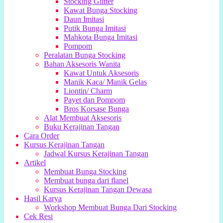
Stocking Glitter
Kawat Bunga Stocking
Daun Imitasi
Putik Bunga Imitasi
Mahkota Bunga Imitasi
Pompom
Peralatan Bunga Stocking
Bahan Aksesoris Wanita
Kawat Untuk Aksesoris
Manik Kaca/ Manik Gelas
Liontin/ Charm
Payet dan Pompom
Bros Korsase Bunga
Alat Membuat Aksesoris
Buku Kerajinan Tangan
Cara Order
Kursus Kerajinan Tangan
Jadwal Kursus Kerajinan Tangan
Artikel
Membuat Bunga Stocking
Membuat bunga dari flanel
Kursus Kerajinan Tangan Dewasa
Hasil Karya
Workshop Membuat Bunga Dari Stocking
Cek Resi