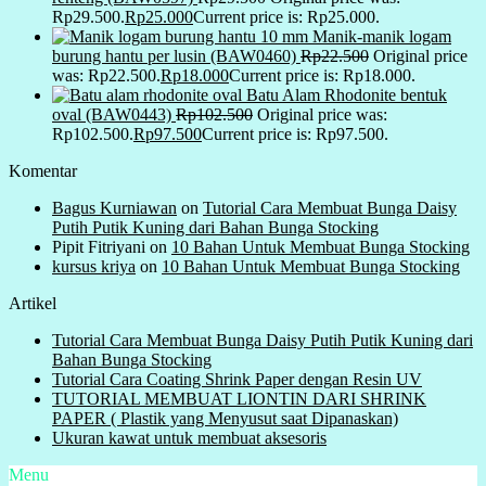
Rp29.500.
Rp
25.000
Current price is: Rp25.000.
Manik-manik logam
burung hantu per lusin (BAW0460)
Rp
22.500
Original price
was: Rp22.500.
Rp
18.000
Current price is: Rp18.000.
Batu Alam Rhodonite bentuk
oval (BAW0443)
Rp
102.500
Original price was:
Rp102.500.
Rp
97.500
Current price is: Rp97.500.
Komentar
Bagus Kurniawan
on
Tutorial Cara Membuat Bunga Daisy
Putih Putik Kuning dari Bahan Bunga Stocking
Pipit Fitriyani
on
10 Bahan Untuk Membuat Bunga Stocking
kursus kriya
on
10 Bahan Untuk Membuat Bunga Stocking
Artikel
Tutorial Cara Membuat Bunga Daisy Putih Putik Kuning dari
Bahan Bunga Stocking
Tutorial Cara Coating Shrink Paper dengan Resin UV
TUTORIAL MEMBUAT LIONTIN DARI SHRINK
PAPER ( Plastik yang Menyusut saat Dipanaskan)
Ukuran kawat untuk membuat aksesoris
Menu