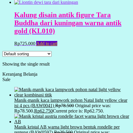
Kalung disain antik figure Tara
Buddha dari kuningan warna antik
gold (KL010)
Rp
725.000
Add to cart
Showing the single result
Keranjang Belanja
Sale
Manik-manik kaca lampwork pohon Natal light yellow clear
isi 4 pcs (BAW0041)
Rp
78.500
Original price was:
Rp78.500.
Rp
62.750
Current price is: Rp62.750.
Manik kristal AB warna light brown bentuk rondelle per
renteng (BAW0597)
Rp
29.500
Original price was: