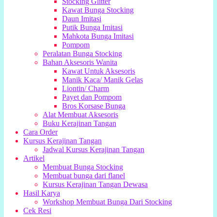
Stocking Glitter
Kawat Bunga Stocking
Daun Imitasi
Putik Bunga Imitasi
Mahkota Bunga Imitasi
Pompom
Peralatan Bunga Stocking
Bahan Aksesoris Wanita
Kawat Untuk Aksesoris
Manik Kaca/ Manik Gelas
Liontin/ Charm
Payet dan Pompom
Bros Korsase Bunga
Alat Membuat Aksesoris
Buku Kerajinan Tangan
Cara Order
Kursus Kerajinan Tangan
Jadwal Kursus Kerajinan Tangan
Artikel
Membuat Bunga Stocking
Membuat bunga dari flanel
Kursus Kerajinan Tangan Dewasa
Hasil Karya
Workshop Membuat Bunga Dari Stocking
Cek Resi