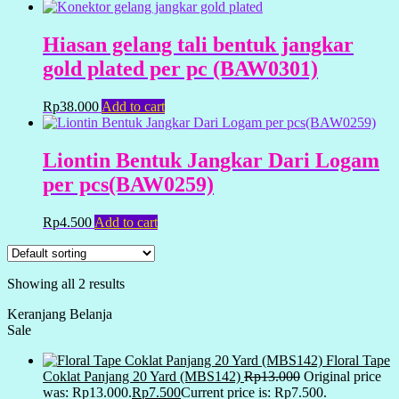
Hiasan gelang tali bentuk jangkar
gold plated per pc (BAW0301)
Rp
38.000
Add to cart
Liontin Bentuk Jangkar Dari Logam
per pcs(BAW0259)
Rp
4.500
Add to cart
Showing all 2 results
Keranjang Belanja
Sale
Floral Tape
Coklat Panjang 20 Yard (MBS142)
Rp
13.000
Original price
was: Rp13.000.
Rp
7.500
Current price is: Rp7.500.