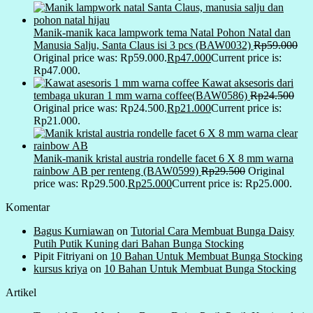
Manik-manik kaca lampwork tema Natal Pohon Natal dan
Manusia Salju, Santa Claus isi 3 pcs (BAW0032)
Rp
59.000
Original price was: Rp59.000.
Rp
47.000
Current price is:
Rp47.000.
Kawat aksesoris dari
tembaga ukuran 1 mm warna coffee(BAW0586)
Rp
24.500
Original price was: Rp24.500.
Rp
21.000
Current price is:
Rp21.000.
Manik-manik kristal austria rondelle facet 6 X 8 mm warna
rainbow AB per renteng (BAW0599)
Rp
29.500
Original
price was: Rp29.500.
Rp
25.000
Current price is: Rp25.000.
Komentar
Bagus Kurniawan
on
Tutorial Cara Membuat Bunga Daisy
Putih Putik Kuning dari Bahan Bunga Stocking
Pipit Fitriyani
on
10 Bahan Untuk Membuat Bunga Stocking
kursus kriya
on
10 Bahan Untuk Membuat Bunga Stocking
Artikel