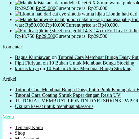
Rp29.500.
Rp
25.000
Current price is: Rp25.000.
Liontin hati dar
was: Rp50.000.
Rp
40.000
Current price is: Rp40.000.
Foil Leaf Gildi
Rp48.750.
Rp
29.500
Current price is: Rp29.500.
Komentar
Bagus Kurniawan
on
Tutorial Cara Membuat Bunga Daisy Put
Pipit Fitriyani
on
10 Bahan Untuk Membuat Bunga Stocking
kursus kriya
on
10 Bahan Untuk Membuat Bunga Stocking
Artikel
Tutorial Cara Membuat Bunga Daisy Putih Putik Kuning dari
Tutorial Cara Coating Shrink Paper dengan Resin UV
TUTORIAL MEMBUAT LIONTIN DARI SHRINK PAPER ( Plas
Ukuran kawat untuk membuat aksesoris
Menu
Tentang Kami
Shop
My Account