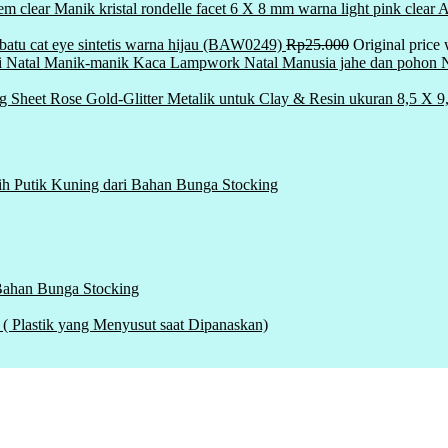
Manik kristal rondelle facet 6 X 8 mm warna light pink clea
i batu cat eye sintetis warna hijau (BAW0249)
Rp
25.000
Original price
Manik-manik Kaca Lampwork Natal Manusia jahe dan pohon Na
ng Sheet Rose Gold-Glitter Metalik untuk Clay & Resin ukuran 8,5 X 
ih Putik Kuning dari Bahan Bunga Stocking
 Bahan Bunga Stocking
tik yang Menyusut saat Dipanaskan)