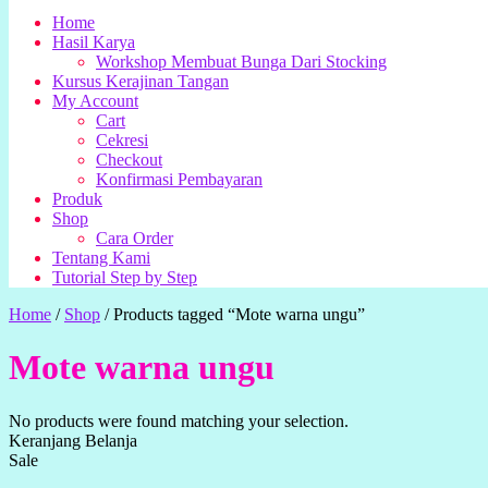
Home
Hasil Karya
Workshop Membuat Bunga Dari Stocking
Kursus Kerajinan Tangan
My Account
Cart
Cekresi
Checkout
Konfirmasi Pembayaran
Produk
Shop
Cara Order
Tentang Kami
Tutorial Step by Step
Home
/
Shop
/
Products tagged “Mote warna ungu”
Mote warna ungu
No products were found matching your selection.
Keranjang Belanja
Sale