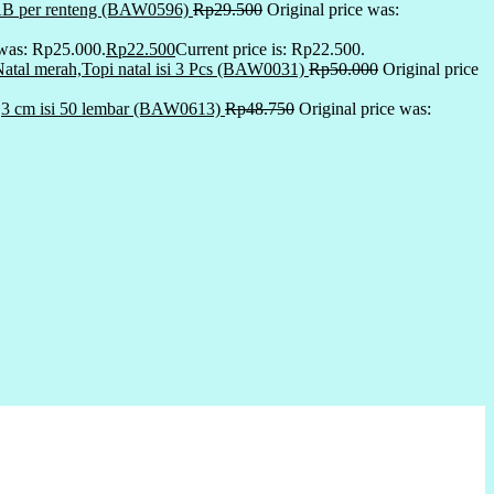
r AB per renteng (BAW0596)
Rp
29.500
Original price was:
 was: Rp25.000.
Rp
22.500
Current price is: Rp22.500.
tal merah,Topi natal isi 3 Pcs (BAW0031)
Rp
50.000
Original price
9,3 cm isi 50 lembar (BAW0613)
Rp
48.750
Original price was: