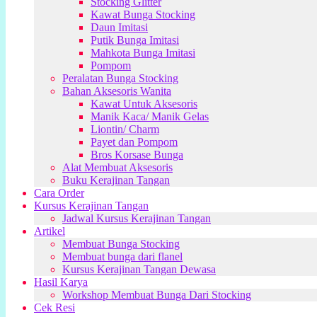
Stocking Glitter
Kawat Bunga Stocking
Daun Imitasi
Putik Bunga Imitasi
Mahkota Bunga Imitasi
Pompom
Peralatan Bunga Stocking
Bahan Aksesoris Wanita
Kawat Untuk Aksesoris
Manik Kaca/ Manik Gelas
Liontin/ Charm
Payet dan Pompom
Bros Korsase Bunga
Alat Membuat Aksesoris
Buku Kerajinan Tangan
Cara Order
Kursus Kerajinan Tangan
Jadwal Kursus Kerajinan Tangan
Artikel
Membuat Bunga Stocking
Membuat bunga dari flanel
Kursus Kerajinan Tangan Dewasa
Hasil Karya
Workshop Membuat Bunga Dari Stocking
Cek Resi