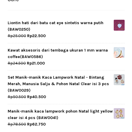
Liontin hati dari batu cat eye sintetis warna putih
(BAW0250)
Original
Current
Rp
25.000
Rp
22.500
price
price
was:
is:
Kawat aksesoris dari tembaga ukuran 1 mm warna
Rp25.000.
Rp22.500.
coffee(BAW0586)
Original
Current
Rp
24.500
Rp
21.000
price
price
was:
is:
Set Manik-manik Kaca Lampwork Natal - Bintang
Rp24.500.
Rp21.000.
Merah, Manusia Salju & Pohon Natal Clear isi 3 pcs
(BAW0029)
Original
Current
Rp
50.500
Rp
40.500
price
price
was:
is:
Manik-manik kaca lampwork pohon Natal light yellow
Rp50.500.
Rp40.500.
clear isi 4 pcs (BAW0041)
Original
Current
Rp
78.500
Rp
62.750
price
price