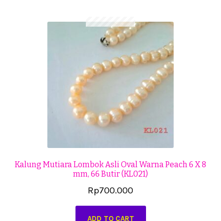
Cekresi
Checkout
Konfirmasi Pembayaran
Produk
Shop
Cara Order
Tentang Kami
Kalung Mutiara Lombok Asli Oval Warna Peach 6 X 8
mm, 66 Butir (KL021)
Tutorial Step by Step
Rp
700.000
ADD TO CART