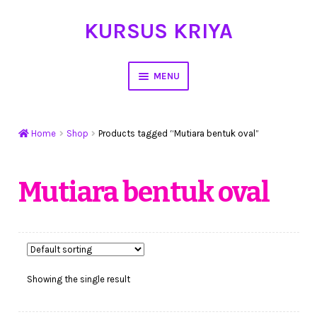
KURSUS KRIYA
Skip
Skip
to
to
navigation
content
MENU
Home
Home
Shop
Products tagged “Mutiara bentuk oval”
Hasil Karya
Workshop Membuat Bunga Dari Stocking
Mutiara bentuk oval
Kursus Kerajinan Tangan
My Account
Showing the single result
Cart