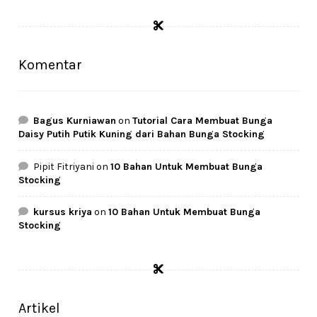
was:
is:
Rp78.500.
Rp62.750.
Komentar
Bagus Kurniawan
on
Tutorial Cara Membuat Bunga
Daisy Putih Putik Kuning dari Bahan Bunga Stocking
Pipit Fitriyani
on
10 Bahan Untuk Membuat Bunga
Stocking
kursus kriya
on
10 Bahan Untuk Membuat Bunga
Stocking
Artikel