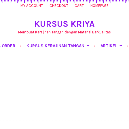
MY ACCOUNT
CHECKOUT
CART
HOMEPAGE
KURSUS KRIYA
Membuat Kerajinan Tangan dengan Material Berkualitas
A ORDER
KURSUS KERAJINAN TANGAN
ARTIKEL
ursus Kerajinan Tangan
My Account
Produk
Shop
Tentang Kami
T