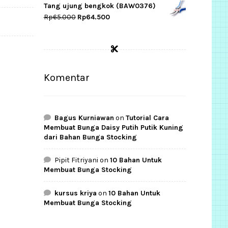
was:
is:
Tang ujung bengkok (BAW0376)
Rp13.000.
Rp7.500.
Original
Current
Rp
65.000
Rp
64.500
price
price
was:
is:
Rp65.000.
Rp64.500.
Komentar
Bagus Kurniawan
on
Tutorial Cara
Membuat Bunga Daisy Putih Putik Kuning
dari Bahan Bunga Stocking
Pipit Fitriyani
on
10 Bahan Untuk
Membuat Bunga Stocking
kursus kriya
on
10 Bahan Untuk
Membuat Bunga Stocking