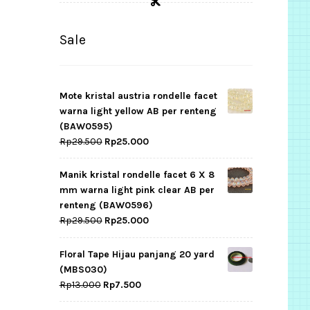
Sale
Mote kristal austria rondelle facet
warna light yellow AB per renteng
(BAW0595)
Original
Current
Rp
29.500
Rp
25.000
price
price
was:
is:
Manik kristal rondelle facet 6 X 8
Rp29.500.
Rp25.000.
mm warna light pink clear AB per
renteng (BAW0596)
Original
Current
Rp
29.500
Rp
25.000
price
price
was:
is:
Floral Tape Hijau panjang 20 yard
Rp29.500.
Rp25.000.
(MBS030)
Original
Current
Rp
13.000
Rp
7.500
price
price