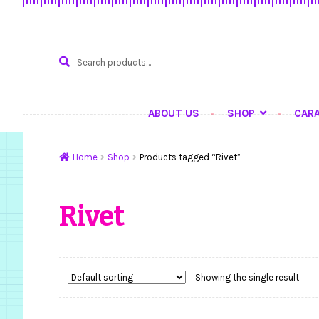
Search
SEARCH
for:
ABOUT US
SHOP
CAR
Home
Hasil Karya
K
Home
Shop
Products tagged “Rivet”
Rivet
Showing the single result