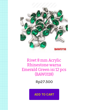
Rivet 8 mm Acrylic
Rhinestone warna
Emerald Green isi 12 pcs
(BAW0118)
Rp
27.500
ADD TO CART