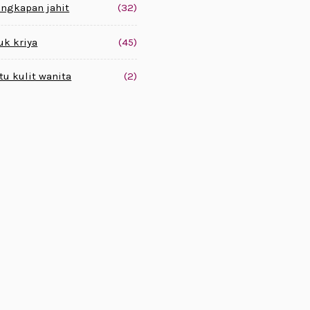
engkapan jahit
(32)
uk kriya
(45)
tu kulit wanita
(2)