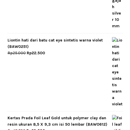
was:
is:
Rp26.500.
Rp25.000.
Liontin hati dari batu cat eye sintetis warna violet
(BAW0251)
Original
Current
Rp
25.000
Rp
22.500
price
price
was:
is:
Rp25.000.
Rp22.500.
Kertas Prada Foil Leaf Gold untuk polymer clay dan
resin ukuran 8,5 X 9,3 cm isi 50 lembar (BAW0612)