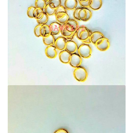
Cekresi
Checkout
Konfirmasi Pembayaran
Produk
Shop
Cara Order
Tentang Kami
Tutorial Step by Step