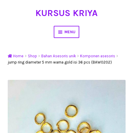
KURSUS KRIYA
Skip
Skip
to
to
navigation
content
MENU
Home
Home
Shop
Bahan Asesoris unik
Komponen asesoris
Hasil Karya
jump ring diameter 5 mm warna gold isi 36 pcs (BAW0202)
Workshop Membuat Bunga Dari Stocking
Kursus Kerajinan Tangan
My Account
Cart