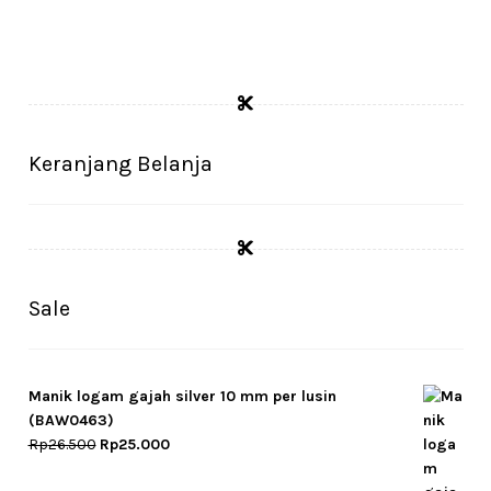
Keranjang Belanja
Sale
Manik logam gajah silver 10 mm per lusin
(BAW0463)
Original
Current
Rp
26.500
Rp
25.000
price
price