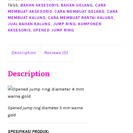
gold
TAGS:
BAHAN AKSESORIS
,
BAHAN GELANG
,
CARA
isi
MEMBUAT AKSESORIS
,
CARA MEMBUAT GELANG
,
CARA
36
MEMBUAT KALUNG
,
CARA MEMBUAT RANTAI KALUNG
,
pcs
JUAL BAHAN KALUNG
,
JUMP RING
,
KOMPONEN
(BAW0202)
AKSESORIS
,
OPENED JUMP RING
quantity
Description
Reviews (0)
Description
Opened jump ring diameter 5 mm warna
gold
SPESIFIKASI PRODUK: