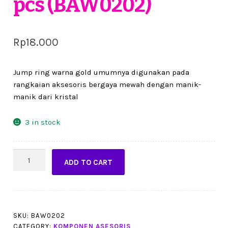
pcs (BAW0202)
Rp
18.000
Jump ring warna gold umumnya digunakan pada
rangkaian aksesoris bergaya mewah dengan manik-
manik dari kristal
3 in stock
jump
ADD TO CART
ring
diameter
5
mm
warna
SKU:
BAW0202
CATEGORY:
KOMPONEN ASESORIS