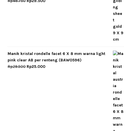
Original
Current
Rp
48.750
Rp
29.500
price
price
was:
is:
Rp48.750.
Rp29.500.
Manik kristal rondelle facet 6 X 8 mm warna light
pink clear AB per renteng (BAW0596)
Original
Current
Rp
29.500
Rp
25.000
price
price
was:
is:
Rp29.500.
Rp25.000.