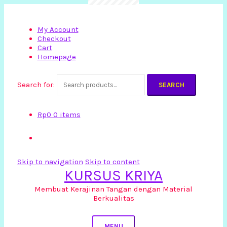
My Account
Checkout
Cart
Homepage
Search for:
SEARCH
Rp
0
0 items
Skip to navigation
Skip to content
KURSUS KRIYA
Membuat Kerajinan Tangan dengan Material
Berkualitas
MENU