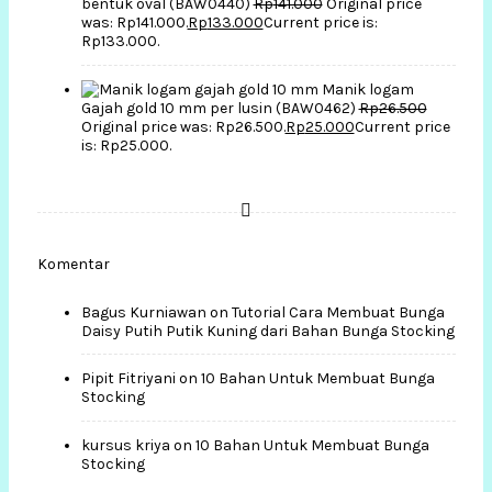
bentuk oval (BAW0440)
Rp
141.000
Original price
was: Rp141.000.
Rp
133.000
Current price is:
Rp133.000.
Manik logam
Gajah gold 10 mm per lusin (BAW0462)
Rp
26.500
Original price was: Rp26.500.
Rp
25.000
Current price
is: Rp25.000.
Komentar
Bagus Kurniawan
on
Tutorial Cara Membuat Bunga
Daisy Putih Putik Kuning dari Bahan Bunga Stocking
Pipit Fitriyani
on
10 Bahan Untuk Membuat Bunga
Stocking
kursus kriya
on
10 Bahan Untuk Membuat Bunga
Stocking