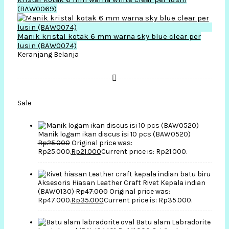
(BAW0069)
Manik kristal kotak 6 mm warna sky blue clear per
lusin (BAW0074)
Keranjang Belanja
Sale
Manik logam ikan discus isi 10 pcs (BAW0520)
Rp
25.000
Original price was:
Rp25.000.
Rp
21.000
Current price is: Rp21.000.
Aksesoris Hiasan Leather Craft Rivet Kepala indian
(BAW0130)
Rp
47.000
Original price was:
Rp47.000.
Rp
35.000
Current price is: Rp35.000.
Batu alam Labradorite