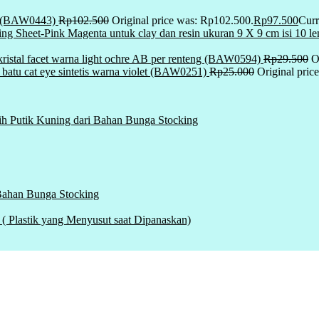
l (BAW0443)
Rp
102.500
Original price was: Rp102.500.
Rp
97.500
Curr
ding Sheet-Pink Magenta untuk clay dan resin ukuran 9 X 9 cm isi 10
ristal facet warna light ochre AB per renteng (BAW0594)
Rp
29.500
O
i batu cat eye sintetis warna violet (BAW0251)
Rp
25.000
Original pric
ih Putik Kuning dari Bahan Bunga Stocking
 Bahan Bunga Stocking
tik yang Menyusut saat Dipanaskan)