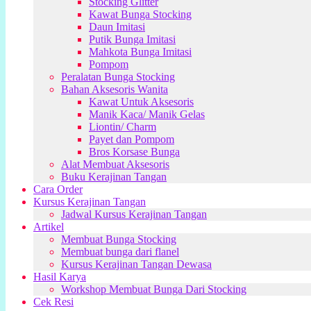
Stocking Glitter
Kawat Bunga Stocking
Daun Imitasi
Putik Bunga Imitasi
Mahkota Bunga Imitasi
Pompom
Peralatan Bunga Stocking
Bahan Aksesoris Wanita
Kawat Untuk Aksesoris
Manik Kaca/ Manik Gelas
Liontin/ Charm
Payet dan Pompom
Bros Korsase Bunga
Alat Membuat Aksesoris
Buku Kerajinan Tangan
Cara Order
Kursus Kerajinan Tangan
Jadwal Kursus Kerajinan Tangan
Artikel
Membuat Bunga Stocking
Membuat bunga dari flanel
Kursus Kerajinan Tangan Dewasa
Hasil Karya
Workshop Membuat Bunga Dari Stocking
Cek Resi