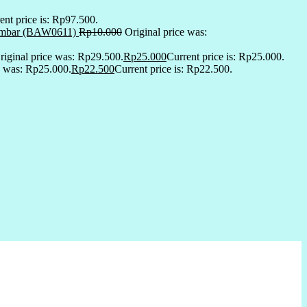
ent price is: Rp97.500.
 lembar (BAW0611)
Rp
10.000
Original price was:
riginal price was: Rp29.500.
Rp
25.000
Current price is: Rp25.000.
e was: Rp25.000.
Rp
22.500
Current price is: Rp22.500.