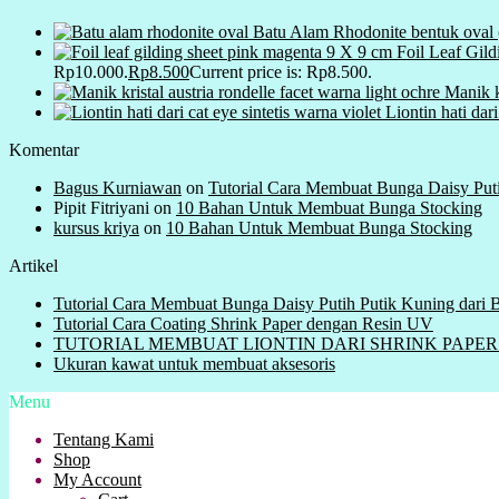
Batu Alam Rhodonite bentuk ova
Foil Leaf Gil
Rp10.000.
Rp
8.500
Current price is: Rp8.500.
Manik k
Liontin hati dar
Komentar
Bagus Kurniawan
on
Tutorial Cara Membuat Bunga Daisy Put
Pipit Fitriyani
on
10 Bahan Untuk Membuat Bunga Stocking
kursus kriya
on
10 Bahan Untuk Membuat Bunga Stocking
Artikel
Tutorial Cara Membuat Bunga Daisy Putih Putik Kuning dari
Tutorial Cara Coating Shrink Paper dengan Resin UV
TUTORIAL MEMBUAT LIONTIN DARI SHRINK PAPER ( Plas
Ukuran kawat untuk membuat aksesoris
Menu
Tentang Kami
Shop
My Account