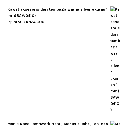
price
price
was:
is:
Kawat aksesoris dari tembaga warna silver ukuran 1
Rp25.000.
Rp22.500.
mm(BAW0410)
Original
Current
Rp
24.500
Rp
24.000
price
price
was:
is:
Rp24.500.
Rp24.000.
Manik Kaca Lampwork Natal, Manusia Jahe, Topi dan