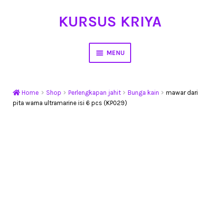
KURSUS KRIYA
Skip
Skip
to
to
navigation
content
MENU
Home
Home
Shop
Perlengkapan jahit
Bunga kain
mawar dari
Hasil Karya
pita warna ultramarine isi 6 pcs (KP029)
Workshop Membuat Bunga Dari Stocking
Kursus Kerajinan Tangan
My Account
Cart