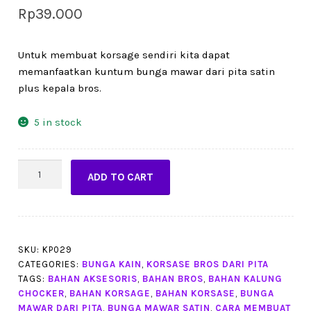
Rp
39.000
Untuk membuat korsage sendiri kita dapat
memanfaatkan kuntum bunga mawar dari pita satin
plus kepala bros.
5 in stock
mawar
ADD TO CART
dari
pita
warna
ultramarine
isi
SKU:
KP029
CATEGORIES:
BUNGA KAIN
,
KORSASE BROS DARI PITA
6
TAGS:
BAHAN AKSESORIS
,
BAHAN BROS
,
BAHAN KALUNG
pcs
CHOCKER
,
BAHAN KORSAGE
,
BAHAN KORSASE
,
BUNGA
(KP029)
MAWAR DARI PITA
,
BUNGA MAWAR SATIN
,
CARA MEMBUAT