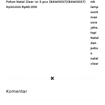
Pohon Natal Clear isi 3 pcs (BAW0037)(BAW0037)
Original
Current
Rp
50.000
Rp
40.000
price
price
was:
is:
Rp50.000.
Rp40.000.
Komentar