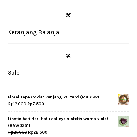
Keranjang Belanja
Sale
Floral Tape Coklat Panjang 20 Yard (MBS142)
Original
Current
Rp
13.000
Rp
7.500
price
price
was:
is:
Liontin hati dari batu cat eye sintetis warna violet
Rp13.000.
Rp7.500.
(BAW0251)
Original
Current
Rp
25.000
Rp
22.500